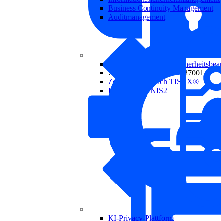
Business Continuity Management
Auditmanagement
Externer Informationssicherheitsbeau
Zertifizierung nach ISO 27001
Zertifizierung nach TISAX®
Beratung zur NIS2
KI-Privacy-Plattform