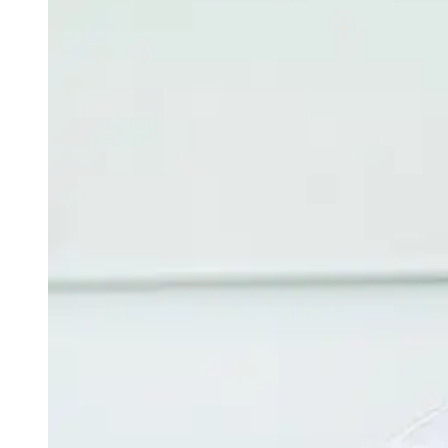
Business Continuity Management
Auditmanagement
Externer Informationssicherheitsbeau
Zertifizierung nach ISO 27001
Zertifizierung nach TISAX®
Beratung zur NIS2
KI-Privacy-Plattform